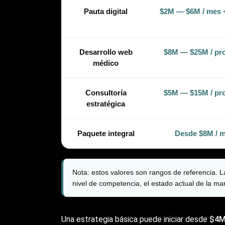
Pauta digital
$2M — $6M / mes 
Desarrollo web
$8M — $25M / pr
médico
Consultoría
$5M — $15M / pr
estratégica
Paquete integral
Desde $8M / 
Nota:
estos valores son rangos de referencia. La
nivel de competencia, el estado actual de la mar
Una estrategia básica puede iniciar desde
$4M