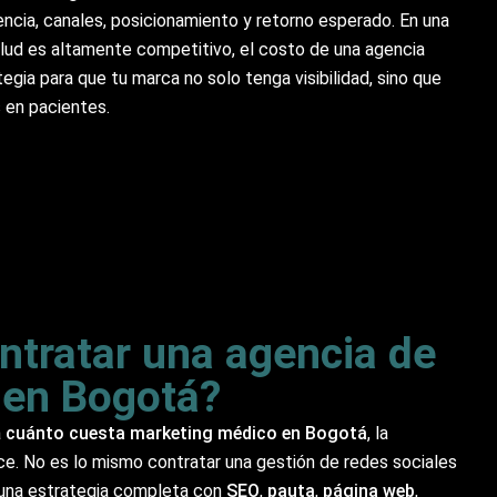
encia, canales, posicionamiento y retorno esperado. En una
lud es altamente competitivo, el costo de una agencia
gia para que tu marca no solo tenga visibilidad, sino que
 en pacientes.
ntratar una agencia de
 en Bogotá?
a
cuánto cuesta marketing médico en Bogotá
, la
e. No es lo mismo contratar una gestión de redes sociales
r una estrategia completa con
SEO
,
pauta
,
página web
,