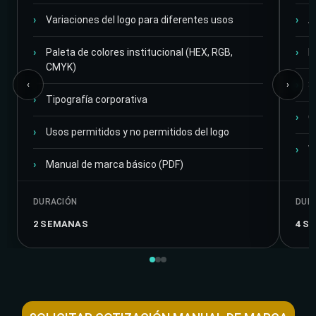
Variaciones del logo para diferentes usos
A
Paleta de colores institucional (HEX, RGB,
D
CMYK)
‹
›
S
Tipografía corporativa
G
Usos permitidos y no permitidos del logo
V
Manual de marca básico (PDF)
DURACIÓN
DUR
2 SEMANAS
4 S